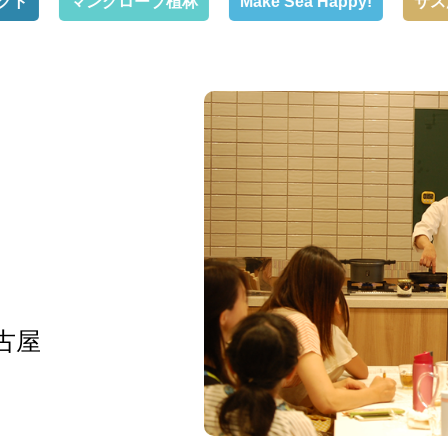
マングローブ植林
Make Sea Happy!
サス活イン
古屋