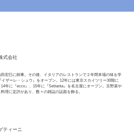
株式会社
山田宏巳に師事。その後、イタリアのレストランで２年間本場の味を学
『イザーレ・シュウ』をオープン。12年には東京スカイツリー30階に
年に『ecco』、15年に『Settanta』を名古屋にオープン。京野菜や
た料理に定評があり、数々の雑誌の誌面を飾る。
ゲティーニ