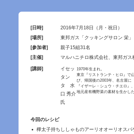
[日時]
2016年7月18日（月・祝日）
[場所]
東邦ガス「クッキングサロン 栄」
[参加者]
親子15組31名
[主催]
マルハニチロ株式会社、東邦ガス
[講師]
イセッ
1970年生まれ。
東京『リストランテ・ヒロ』で
タン
び、帰国後の2003年、名古屋に
タ 水
『イザーレ・シュウ・チエロ』、14
地元産有機野菜の素材を生かし
口 秀介
氏
今回のレシピ
樺太子持ちししゃものアーリオオーリオスパ