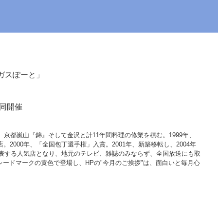
ガスぽーと」
同開催
、京都嵐山『錦』そして金沢と計11年間料理の修業を積む。1999年、
。2000年、「全国包丁選手権」入賞。2001年、新築移転し、2004年
を代表する人気店となり、地元のテレビ、雑誌のみならず、全国放送にも取
ードマークの黄色で登場し、HPの"今月のご挨拶"は、面白いと毎月心