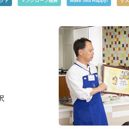
マングローブ植林
Make Sea Happy!
サス活イン
沢