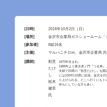
[日時]
2016年10月2日（日）
[場所]
金沢市企業局ガスショールーム「
[参加者]
8組16名
[主催]
マルハニチロ㈱、金沢市企業局 共
[講師]
割烹
1970年生まれ。
1988年より東京虎ノ門『つる寿』
たけ
夫婦で20席の『割烹たけし』を開店
し
には100坪110席に拡張。金沢
り上げられる。どこへ行くにもトレ
桂木
待ちにしている方も多い。
健至
氏