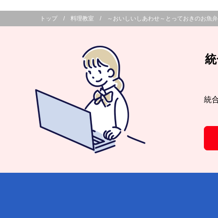
トップ
料理教室
～おいしいしあわせ～とっておきのお魚弁
統
統