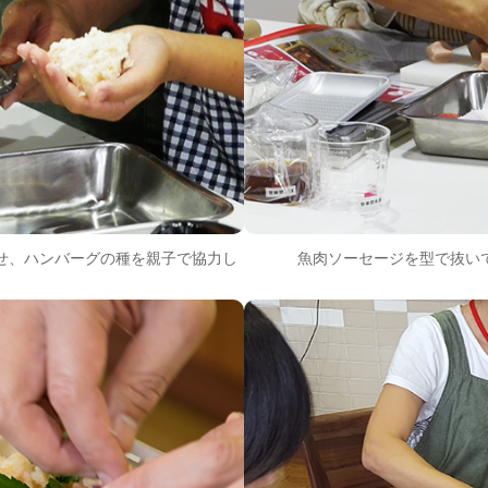
せ、ハンバーグの種を親子で協力し
魚肉ソーセージを型で抜い
。