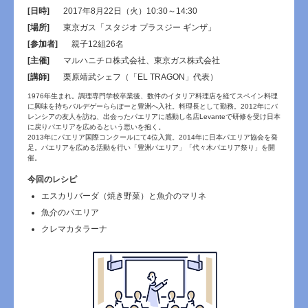
[日時]
2017年8月22日（火）10:30～14:30
[場所]
東京ガス「スタジオ プラスジー ギンザ」
[参加者]
親子12組26名
[主催]
マルハニチロ株式会社、東京ガス株式会社
[講師]
栗原靖武シェフ（「EL TRAGON」代表）
1976年生まれ。調理専門学校卒業後、数件のイタリア料理店を経てスペイン料理
に興味を持ちバルデゲーららぽーと豊洲へ入社。料理長として勤務。2012年にバ
レンシアの友人を訪ね、出会ったパエリアに感動し名店Levanteで研修を受け日本
に戻りパエリアを広めるという思いを抱く。
2013年にパエリア国際コンクールにて4位入賞。2014年に日本パエリア協会を発
足。パエリアを広める活動を行い「豊洲パエリア」「代々木パエリア祭り」を開
催。
今回のレシピ
エスカリバーダ（焼き野菜）と魚介のマリネ
魚介のパエリア
クレマカタラーナ