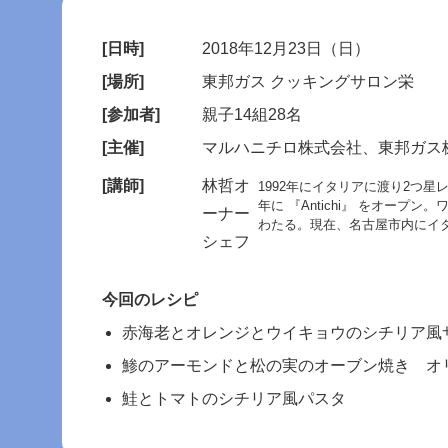
[日時]
2018年12月23日（日）
[場所]
東邦ガス クッキングサロン栄
[参加者]
親子14組28名
[主催]
マルハニチロ株式会社、東邦ガス
[講師]
林哲オ
1992年にイタリアに渡り2つ
年に 『Antichi』 をオー
ーナー
わたる。現在、名古屋市内にイ
シェフ
今回のレシピ
赤海老とオレンジとウイキョウのシチリア風
鯵のアーモンドと松の実のオーブン焼き オ
鮭とトマトのシチリア風パスタ