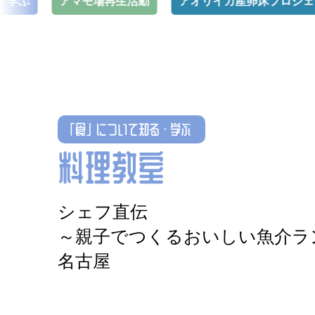
アマモ場再生活動
アオリイカ産卵床プロジェクト
「食」について知る・学ぶ
料理教室
シェフ直伝
～親子でつくるおいしい魚介ラ
名古屋