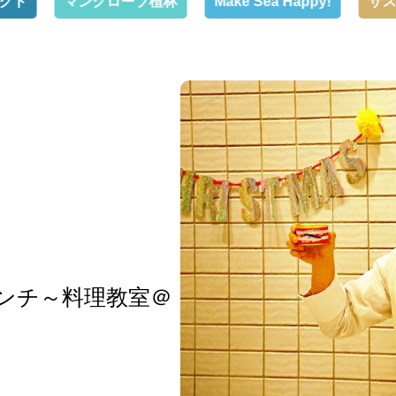
マングローブ植林
Make Sea Happy!
サス活イン
ンチ～料理教室＠