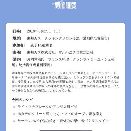
開催概要
[日時]
2019年8月25日（日）
[場所]
東邦ガス クッキングサロン今池（愛知県名古屋市）
[参加者]
親子14組30名
[主催]
東邦ガス株式会社、マルハニチロ株式会社
[講師]
片岡晃治氏（フランス料理「グランファミーユ・シェ松
尾」統括責任者兼料理長）
調理師専門学校卒業後有名ホテル・レストランで修業をし、オーベルジュ・ド・
リル・ナゴヤの副料理長を務めた後に渡仏。ミシュラン星付きレストランで研
鑚。帰国後はシェ松尾 名古屋店の料理長に抜釘。現在、名古屋調理師専門学校の
非常勤講師や効率小学校への味覚の授業等を行い、次世代の料理人育成と、ゆた
かで安全な食文化の発展にも力をいれている。
今回のレシピ
ライトツナフレークのアルザス風ピザ
ホタテのクリーム煮 小さなトマトのオーブン焼き添え
サーモンのパイ包み焼き～夏休みの思い出づくりスタイル～