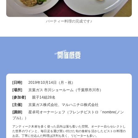
パーティー料理の完成です♪
開催概要
[日時]
2019年10月14日（月・祝）
[場所]
京葉ガス 市川ショールーム（千葉県市川市）
[参加者]
親子14組28名
[主催]
京葉ガス株式会社、マルハニチロ株式会社
[講師]
星卓司オーナーシェフ（フレンチビストロ「nombre(ノン
ブル)」）
アンティーク木材を多く使った店内は落ち着いた空間。オーナー自らセレクトし
た世界のワインと、毎日足を運び買い付けた旬の食材を活かしたビストロ料理の
お店。丁寧に仕込んだ料理は評判も良く、リピーターも多い。